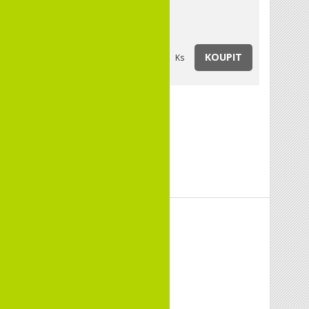
a:
do týdne
KOUPIT
Ks
KaVo
1.009.3630
24 měsíců