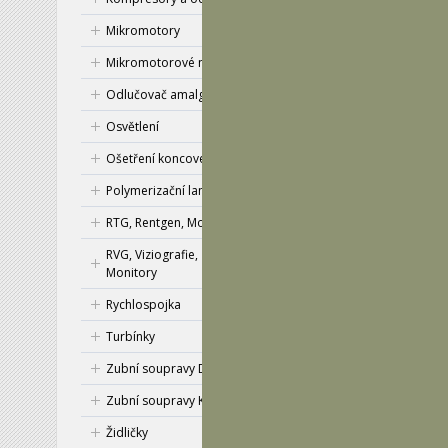
Mikromotory
Mikromotorové násadce
Odlučovač amalgámu
Osvětlení
Ošetření koncovek
Polymerizační lampa
RTG, Rentgen, Monitory
RVG, Viziografie,
Popis
Monitory
Rychlospojka
mikromotorový ná
Turbínky
rychloběžný světelný násadec
keramická ložiska
Zubní soupravy Diplomat
výměnný vodní filtr
sterilizovatelné 135 C
Zubní soupravy KaVo
AKČNÍ CENA PLATÍ
Židličky