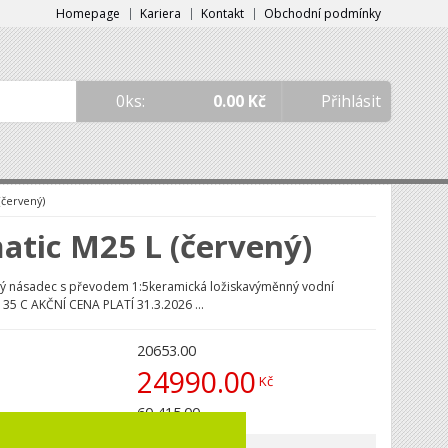
Homepage
Kariera
Kontakt
Obchodní podmínky
0
0.00
Kč
Přihlásit
červený)
tic M25 L (červený)
ný násadec s převodem 1:5keramická ložiskavýměnný vodní
é 135 C AKČNÍ CENA PLATÍ 31.3.2026 ...
20653.00
24990.00
60 415.00