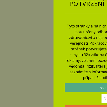
POTVRZENÍ
Tyto stránky a na nic
jsou určeny odbo
zdravotnictví a nejsou
veřejnosti. Pokračov
stránek potvrzujete
smyslu §2a zákona č.
reklamy, ve znění pozděj
vědom(a) rizik, která 
seznámíte s informa
případ, že od
VS
N