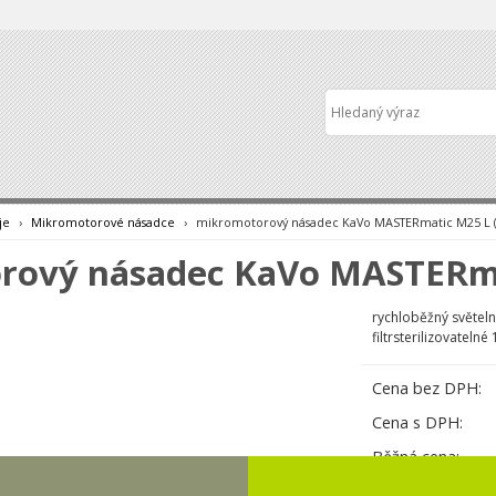
je
›
Mikromotorové násadce
›
mikromotorový násadec KaVo MASTERmatic M25 L (
rový násadec KaVo MASTERma
rychloběžný světel
filtrsterilizovateln
Cena bez DPH:
Cena s DPH:
Běžná cena: