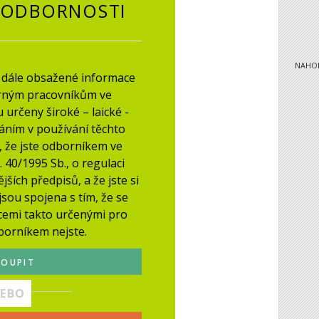
 ODBORNOSTI
NAHO
h dále obsažené informace
rným pracovníkům ve
 určeny široké – laické -
áním v používání těchto
, že jste odborníkem ve
 40/1995 Sb., o regulaci
ších předpisů, a že jste si
jsou spojena s tím, že se
cemi takto určenými pro
borníkem nejste.
TOUPIT
EBO