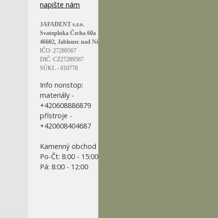
napište nám
JAFADENT s.r.o.
Svatopluka Čecha 60a
46602, Jablonec nad Nisou
IČO: 27289567
DIČ: CZ27289567
SÚKL - 010778
Info nonstop:
materiály -
+420608886879
přístroje -
+420608404687
Kamenný obchod
Po-Čt: 8:00 - 15:00
Pá: 8:00 - 12:00