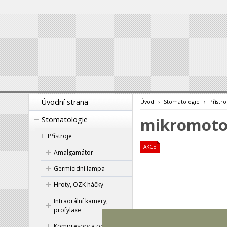
Úvodní strana
Úvod
›
Stomatologie
›
Přístro
mikromoto
Stomatologie
Přístroje
AKCE
Amalgamátor
Germicidní lampa
Hroty, OZK háčky
Intraorální kamery,
profylaxe
Kompresory a odsávačky